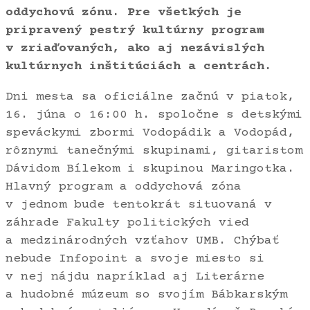
oddychovú zónu. Pre všetkých je
pripravený pestrý kultúrny program
v zriaďovaných, ako aj nezávislých
kultúrnych inštitúciách a centrách.
Dni mesta sa oficiálne začnú v piatok,
16. júna o 16:00 h. spoločne s detskými
speváckymi zbormi Vodopádik a Vodopád,
rôznymi tanečnými skupinami, gitaristom
Dávidom Bílekom i skupinou Maringotka.
Hlavný program a oddychová zóna
v jednom bude tentokrát situovaná v
záhrade Fakulty politických vied
a medzinárodných vzťahov UMB. Chýbať
nebude Infopoint a svoje miesto si
v nej nájdu napríklad aj Literárne
a hudobné múzeum so svojím Bábkarským