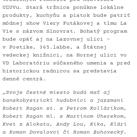
UĽUVu. Stará tržnica ponúkne lokálne
produkty, kuchyňu a piatok bude patriť
módnej show Viery Futákovej a tímu La
Vie s názvom Slnovrat. Bohatý program
bude opäť aj na Lazovnej ulici –
v Poetike, 365.labbe, a Štátnej
vedeckej knižnici, na Hornej ulici vo
VD Laboratóriu súčasného umenia a pred
historickou radnicou sa predstavia
denné centrá.
„Svoje čestné miesto budú mať aj
banskobystrickí hudobníci a jazzmani
Robert Ragan st. s Petrom Kollárikom,
Robert Ragan ml. s Martinom Uherekom,
Kvet z Alokatu, Andy Lou, Kika, Klári
a Roman Dovalovci či Roman Buhovecký.