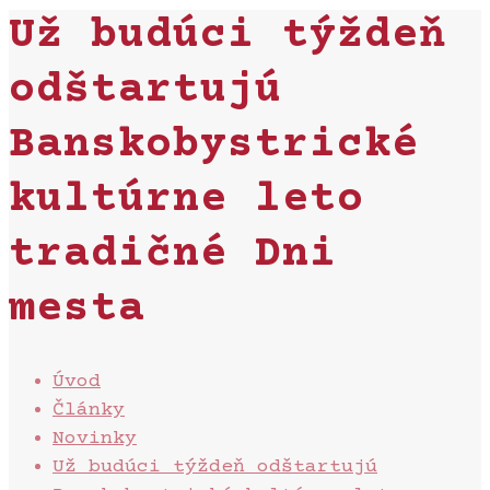
Už budúci týždeň
odštartujú
Banskobystrické
kultúrne leto
tradičné Dni
mesta
Úvod
Články
Novinky
Už budúci týždeň odštartujú