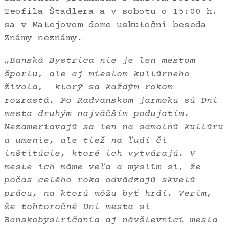
Teofila Štadlera a v sobotu o 15:00 h.
sa v Matejovom dome uskutoční beseda
Známy neznámy.
„Banská Bystrica nie je len mestom
športu, ale aj miestom kultúrneho
života, ktorý sa každým rokom
rozrastá. Po Radvanskom jarmoku sú Dni
mesta druhým najväčším podujatím.
Nezameriavajú sa len na samotnú kultúru
a umenie, ale tiež na ľudí či
inštitúcie, ktoré ich vytvárajú. V
meste ich máme veľa a myslím si, že
počas celého roka odvádzajú skvelú
prácu, na ktorú môžu byť hrdí.
Verím,
že tohtoročné Dni mesta si
Banskobystričania aj návštevníci mesta