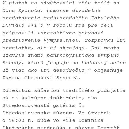
V piatok sa návštevníci môžu tešiť na
Dona Kychota, humorné divadelné
predstavenie medzibrodského Potulného
Dividla J+T a v sobotu sme pre deti
pripravili interaktívne pohybové
predstavenie Výmyselníci, rozprávku Tri
prasiatka, ale aj akrojogu. Dni mesta
uzavrie známa banskobystrická skupina
Schody, ktorá funguje na hudobnej scéne
už viac ako tri desaťročia,“
objasňuje
Zuzana Chrenková Srncová.
Dôležitou súčasťou tradičného podujatia
sú aj kultúrne inštitúcie, ako
Stredoslovenská galéria či
Stredoslovenské múzeum. Vo štvrtok
o 16:00 h. bude vo Vile Dominika
Skuteckého prednáška s názvom Portrét