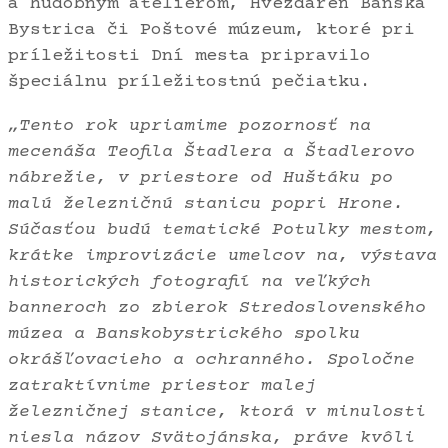
a hudobným ateliérom, Hvezdáreň Banská
Bystrica či Poštové múzeum, ktoré pri
príležitosti Dní mesta pripravilo
špeciálnu príležitostnú pečiatku.
„Tento rok upriamime pozornosť na
mecenáša Teofila Štadlera a Štadlerovo
nábrežie, v priestore od Huštáku po
malú železničnú stanicu popri Hrone.
Súčasťou budú tematické Potulky mestom,
krátke improvizácie umelcov na, výstava
historických fotografií na veľkých
banneroch zo zbierok Stredoslovenského
múzea a Banskobystrického spolku
okrášľovacieho a ochranného. Spoločne
zatraktívnime priestor malej
železničnej stanice, ktorá v minulosti
niesla názov Svätojánska, práve kvôli