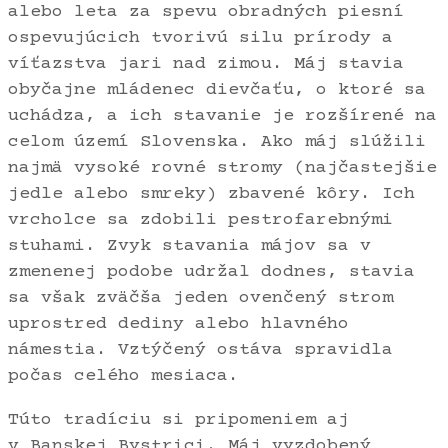
alebo leta za spevu obradných piesní
ospevujúcich tvorivú silu prírody a
víťazstva jari nad zimou. Máj stavia
obyčajne mládenec dievčaťu, o ktoré sa
uchádza, a ich stavanie je rozšírené na
celom území Slovenska. Ako máj slúžili
najmä vysoké rovné stromy (najčastejšie
jedle alebo smreky) zbavené kôry. Ich
vrcholce sa zdobili pestrofarebnými
stuhami. Zvyk stavania májov sa v
zmenenej podobe udržal dodnes, stavia
sa však zväčša jeden ovenčený strom
uprostred dediny alebo hlavného
námestia. Vztýčený ostáva spravidla
počas celého mesiaca.
Túto tradíciu si pripomeniem aj
v Banskej Bystrici. Máj vyzdobený