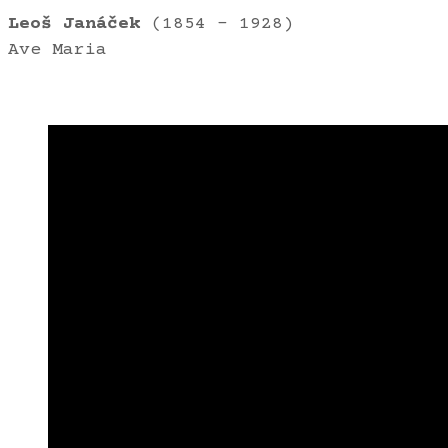
Leoš Janáček
(1854 – 1928)
Ave Maria