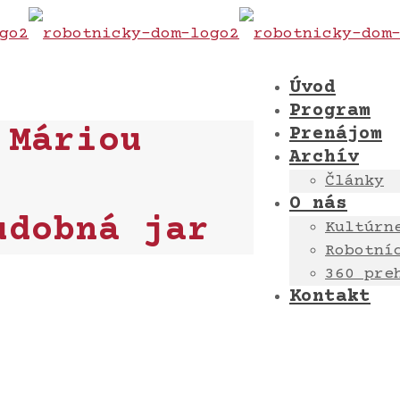
Úvod
Program
 Máriou
Prenájom
Archív
Články
O nás
udobná jar
Kultúrn
Robotní
360 pre
Kontakt