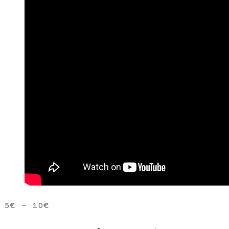
5€ – 10€