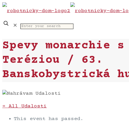
✕
Spevy monarchie s
Teréziou / 63.
Banskobystrická h
« All Udalosti
This event has passed.