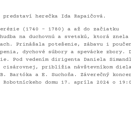
 predstaví herečka Ida Rapaičová.
Terézie (1740 – 1780) a až do začiatku
hudba na duchovnú a svetskú, ktorá znela
ach. Prinášala potešenie, zábavu i pouče
penia, dychové súbory a spevácke zbory. 
ie. Pod vedením dirigenta Daniela Simand
 cisárovnej, priblížia návštevníkom diel
B. Bartóka a E. Suchoňa. Záverečný konce
 Robotníckeho domu 17. apríla 2024 o 19: