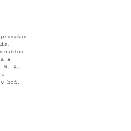
 prevažne
nie.
Danubius
la a
a W. A.
rt
00 hod.