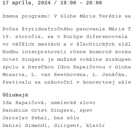
17 apríla, 2024
/
19:00
–
20:00
Zmena programu! V úlohe Márie Terézie sa
Počas štyridsaťročného panovania Márie 
19. storočia, sa v Európe diferencovala 
vo väčších mestách a v šľachtických sídl
Hudbu interpretovali rôzne komorné zosku
Octet Singers je mužské vokálne zoskupen
spolu s herečkou Idou Rapaičovou v úlohe
Mozarta, L. van Beethovena, L. Janáčka, 
festivalu sa uskutoční v koncertnej sále
Účinkujú
Ida Rapaičová, umelecké slovo
Danubius Octet Singers, spev
Jaroslav Pehal, bas sólo
Daniel Simandl, dirigent, klavír