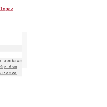
e centrum
cky dom
hliadka