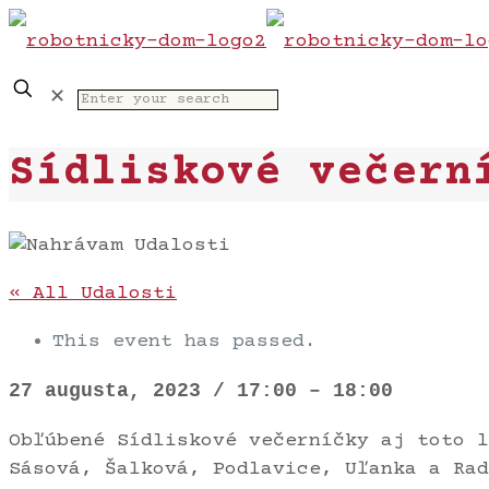
✕
Sídliskové večern
« All Udalosti
This event has passed.
27 augusta, 2023
/
17:00
–
18:00
Obľúbené Sídliskové večerníčky aj toto l
Sásová, Šalková, Podlavice, Uľanka a Rad