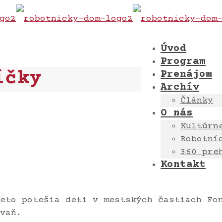
Úvod
Program
íčky
Prenájom
Archív
Články
O nás
Kultúrn
Robotní
360 pre
Kontakt
eto potešia deti v mestských častiach Fo
vaň.