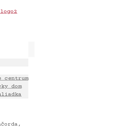
e centrum
cky dom
hliadka
nčorda,