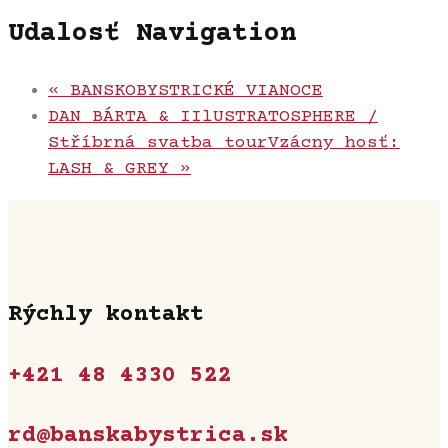
Udalosť Navigation
«
BANSKOBYSTRICKÉ VIANOCE
DAN BÁRTA & IIlUSTRATOSPHERE /
Stříbrná svatba tourVzácny hosť:
LASH & GREY
»
Rýchly kontakt
+421 48 4330 522
rd@banskabystrica.sk