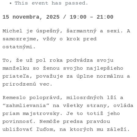
This event has passed.
15 novembra, 2025
/
19:00
–
21:00
Michel je úspešný, šarmantný a sexi. A
samozrejme, vždy o krok pred
ostatnými.
To, že už pol roka podvádza svoju
manželku so ženou svojho najlepšieho
priateľa, považuje za úplne normálnu a
prirodzenú vec.
Remeslo poloprávd, milosrdných lží a
“zahmlievania” na všetky strany, ovláda
priam majstrovsky. Je to totiž jeho
povinnosť. Nemôže predsa pravdou
ubližovať ľuďom, na ktorých mu záleží.