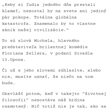
„Keby si ľudia jedného dňa prestali
klamať, nezostal by na svete ani jediný
pár pokope. Totálna globálna
katastrofa. Znamenalo by to vlastne
zánik našej civilizácie.“
To sú slová Michela, hlavného
predstaviteľa brilantnej komédie
Floriana Zellera, v podaní Divadla
13.Opona.
Či už s jeho slovami súhlasíte, alebo
nie, musíte uznať, že niečo na tom
bude…
Obzvlášť potom, keď v takejto “životnej
filozofii” nezostáva náš hrdina
osamotený. Nič totiž nie je tak, ako sa