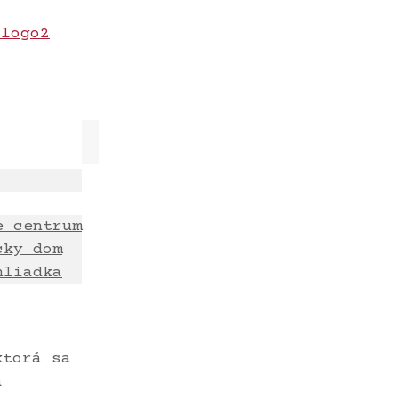
e centrum
cky dom
hliadka
ktorá sa
á