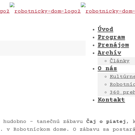
Úvod
Program
Prenájom
Archív
Články
O nás
Kultúrn
Robotní
360 pre
Kontakt
 hudobno – tanečnú zábavu
Čaj o piatej
, 
. v Robotníckom dome. O zábavu sa postar