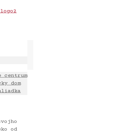
e centrum
cky dom
hliadka
svojho
eko od