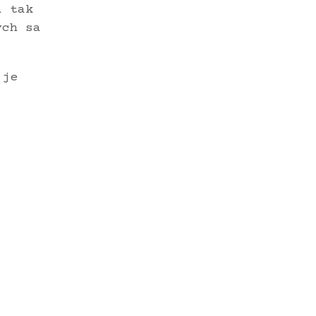
á tak
ých sa
 je