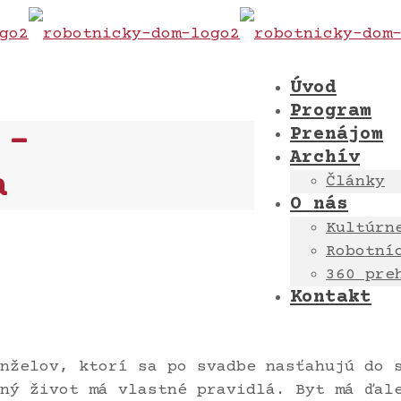
Úvod
Program
 –
Prenájom
Archív
a
Články
O nás
Kultúrn
Robotní
360 pre
Kontakt
nželov, ktorí sa po svadbe nasťahujú do 
ný život má vlastné pravidlá. Byt má ďal