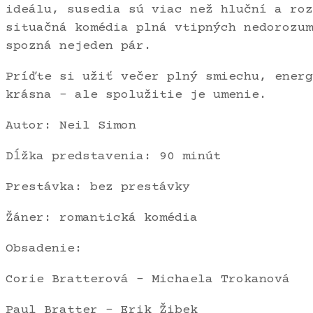
ideálu, susedia sú viac než hluční a roz
situačná komédia plná vtipných nedorozum
spozná nejeden pár.
Príďte si užiť večer plný smiechu, energ
krásna – ale spolužitie je umenie.
Autor: Neil Simon
Dĺžka predstavenia: 90 minút
Prestávka: bez prestávky
Žáner: romantická komédia
Obsadenie:
Corie Bratterová – Michaela Trokanová
Paul Bratter – Erik Žibek